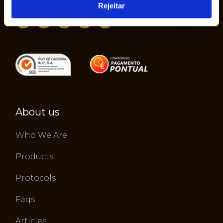
Rejeitar
About us
Who We Are
Products
Protocols
Faqs
Articles