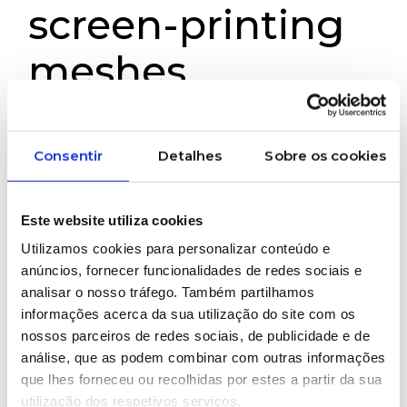
screen-printing
meshes
High-quality Swiss stainless steel screen-printing
meshes for the most demanding applications.
Consentir
Detalhes
Sobre os cookies
#Bopp #Meshes #SteelMesh #StainlessSteel
Este website utiliza cookies
Utilizamos cookies para personalizar conteúdo e
WOULD YOU LIKE MORE INFORMATION
anúncios, fornecer funcionalidades de redes sociais e
ABOUT THIS PRODUCT?
analisar o nosso tráfego. Também partilhamos
informações acerca da sua utilização do site com os
nossos parceiros de redes sociais, de publicidade e de
análise, que as podem combinar com outras informações
Brands represented
que lhes forneceu ou recolhidas por estes a partir da sua
utilização dos respetivos serviços.