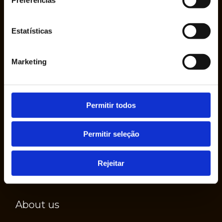
Estatísticas
The company Ruy de Lacerda & Cª., S.A. was
Marketing
founded in 1950 by Mr. Ruy de Lacerda, in his
own name, as a sole proprietorship.
Permitir todos
Permitir seleção
Rejeitar
About us