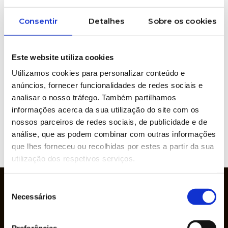
Consentir
Detalhes
Sobre os cookies
WOULD YOU LIKE MORE INFORMATION
ABOUT THIS PRODUCT?
Este website utiliza cookies
Utilizamos cookies para personalizar conteúdo e
anúncios, fornecer funcionalidades de redes sociais e
Brands represented
analisar o nosso tráfego. Também partilhamos
informações acerca da sua utilização do site com os
nossos parceiros de redes sociais, de publicidade e de
análise, que as podem combinar com outras informações
VIEW
que lhes forneceu ou recolhidas por estes a partir da sua
WEBSITE
utilização dos respetivos serviços.
Seleção
Necessários
de
consentimento
Preferências