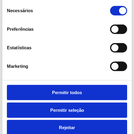
Seleção
and recycling of materials, it becomes possible
Necessários
de
to reduce waste, decrease dependence on
consentimento
virgin raw materials, and prevent valuable
Preferências
resources from ending up in the environment.
Estatísticas
Plastic recycling is one of the areas where
this positive impact is most visible. Through
Marketing
increasingly efficient and technologically
advanced processes, waste can be transformed
into new resources, contributing to a more
Permitir todos
sustainable use of materials.
Permitir seleção
Through its Circular Economy business unit,
Ruy de Lacerda supports companies in the
Rejeitar