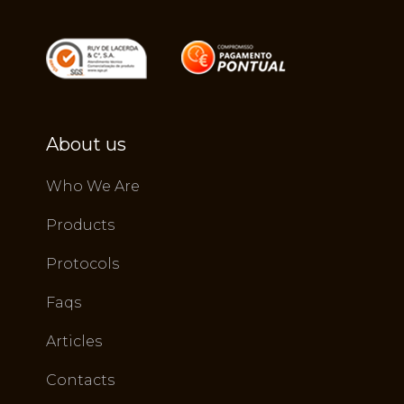
About us
Who We Are
Products
Protocols
Faqs
Articles
Contacts