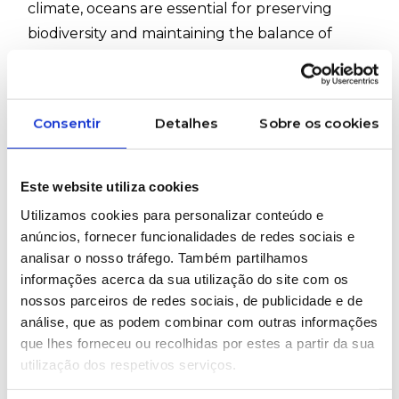
climate, oceans are essential for preserving
biodiversity and maintaining the balance of
ecosystems.
Consentir
Detalhes
Sobre os cookies
One of the greatest challenges they
currently face is plastic pollution. Every year,
vast quantities of plastic end up in rivers, seas,
Este website utiliza cookies
and oceans, threatening marine life and
Utilizamos cookies para personalizar conteúdo e
damaging natural habitats. Much of this waste
anúncios, fornecer funcionalidades de redes sociais e
could be prevented through more efficient
analisar o nosso tráfego. Também partilhamos
management of materials throughout their life
informações acerca da sua utilização do site com os
cycle.
nossos parceiros de redes sociais, de publicidade e de
análise, que as podem combinar com outras informações
que lhes forneceu ou recolhidas por estes a partir da sua
utilização dos respetivos serviços.
This is where the circular economy plays a
crucial role. By promoting the reuse, recovery,