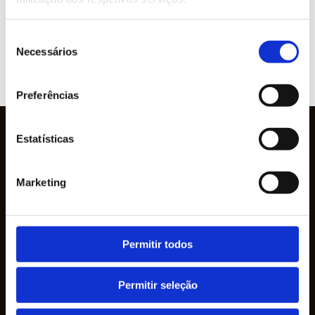
Seleção
Necessários
de
consentimento
VIEW
WEBSITE
Preferências
Estatísticas
Marketing
Permitir todos
The company Ruy de Lacerda & Cª., S.A. was
Permitir seleção
founded in 1950 by Mr. Ruy de Lacerda, in his
own name, as a sole proprietorship.