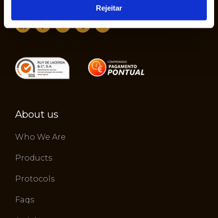
Rejeitar
About us
Who We Are
Products
Protocols
Faqs