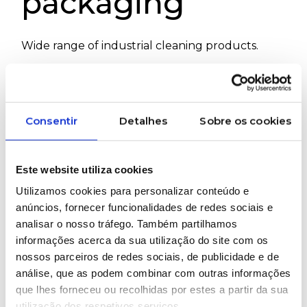
packaging
Wide range of industrial cleaning products.
We supply all types of cleaning solutions for
printing and packaging industries, from ink
cleaning to flexographic press cleaning.
Consentir
Detalhes
Sobre os cookies
#WVT #IndustrialCleaning #Flexo #Packaging
Este website utiliza cookies
WOULD YOU LIKE MORE INFORMATION
Utilizamos cookies para personalizar conteúdo e
ABOUT THIS PRODUCT?
anúncios, fornecer funcionalidades de redes sociais e
analisar o nosso tráfego. Também partilhamos
informações acerca da sua utilização do site com os
nossos parceiros de redes sociais, de publicidade e de
Brands represented
análise, que as podem combinar com outras informações
que lhes forneceu ou recolhidas por estes a partir da sua
utilização dos respetivos serviços.