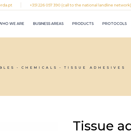
rda.pt
+351 226 057 390 (call to the national landline network
PLASTIC AND
RUBBER INDUST
WHO WE ARE
BUSINESS AREAS
PRODUCTS
PROTOCOLS
GRAPHIC INDUS
PULP, PAPER A
CARDBOARD
INDUSTRY
PLASTIC AND
INDUSTRIAL
RUBBER INDUSTRY
INSTALLATION 
MAINTENANCE
GRAPHIC INDUSTRY
BLES
CHEMICALS
TISSUE ADHESIVES
CIRCULAR
PULP, PAPER AND
ECONOMY
CARDBOARD
INDUSTRY
INDUSTRIAL
INSTALLATION AND
MAINTENANCE
CIRCULAR
ECONOMY
Tissue a