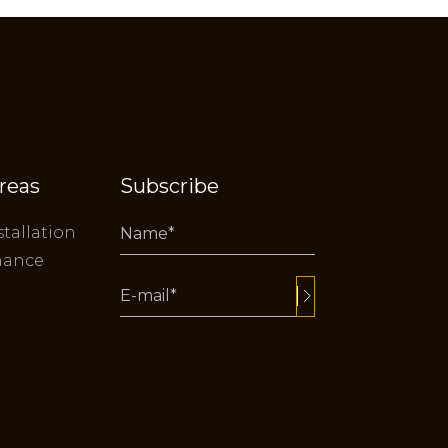
reas
Subscribe
stallation
nance
Alternative: