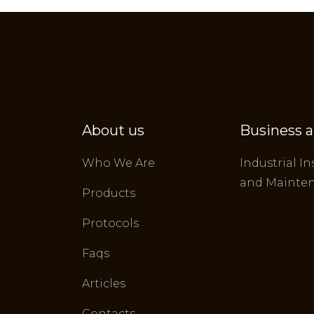
About us
Business a
Who We Are
Industrial In
and Mainte
Products
Protocols
Faqs
Articles
Contacts