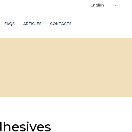
)
English
RY
FAQS
ARTICLES
CONTACTS
TRY
ND
AND
dhesives