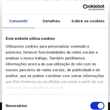
and polyacetal).
#Comec #PadPrinting
Consentir
Detalhes
Sobre os cookies
WOULD YOU LIKE MORE INFORMATION
Este website utiliza cookies
ABOUT THIS PRODUCT?
Utilizamos cookies para personalizar conteúdo e
anúncios, fornecer funcionalidades de redes sociais e
analisar o nosso tráfego. Também partilhamos
Brands represented
informações acerca da sua utilização do site com os
nossos parceiros de redes sociais, de publicidade e de
análise, que as podem combinar com outras informações
que lhes forneceu ou recolhidas por estes a partir da sua
utilização dos respetivos serviços.
VIEW
WEBSITE
Seleção
Necessários
de