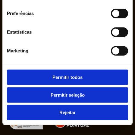
consentimento
Preferências
Estatísticas
Marketing
The company Ruy de Lacerda & Cª., S.A. was
founded in 1950 by Mr. Ruy de Lacerda, in his
Permitir todos
own name, as a sole proprietorship.
Permitir seleção
Rejeitar