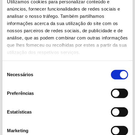
Easy Series – Ideal for small and
Utilizamos cookies para personalizar conteúdo e
medium productions.
anúncios, fornecer funcionalidades de redes sociais e
analisar o nosso tráfego. Também partilhamos
informações acerca da sua utilização do site com os
nossos parceiros de redes sociais, de publicidade e de
análise, que as podem combinar com outras informações
que lhes forneceu ou recolhidas por estes a partir da sua
utilização dos respetivos serviços.
Seleção
Necessários
de
consentimento
LEARN MORE
Preferências
Gas treatment for pad printing
Estatísticas
Marketing