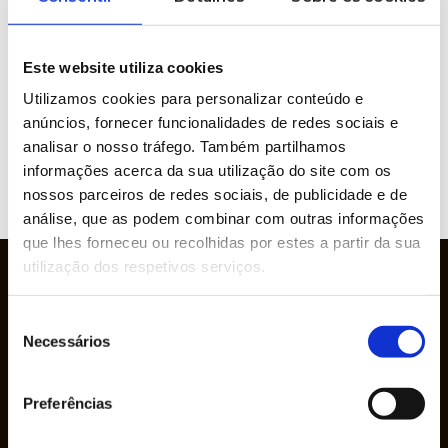
Machine vision
Manufacturing management
Este website utiliza cookies
Robotics
Utilizamos cookies para personalizar conteúdo e
anúncios, fornecer funcionalidades de redes sociais e
analisar o nosso tráfego. Também partilhamos
informações acerca da sua utilização do site com os
WOULD YOU LIKE MORE INFORMATION
nossos parceiros de redes sociais, de publicidade e de
ABOUT THIS PRODUCT?
análise, que as podem combinar com outras informações
que lhes forneceu ou recolhidas por estes a partir da sua
utilização dos respetivos serviços.
Seleção
Necessários
de
consentimento
Preferências