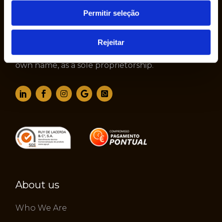
Permitir seleção
The company Ruy de Lacerda & Cª., S.A. was
Rejeitar
founded in 1950 by Mr. Ruy de Lacerda, in his
own name, as a sole proprietorship.
About us
Who We Are