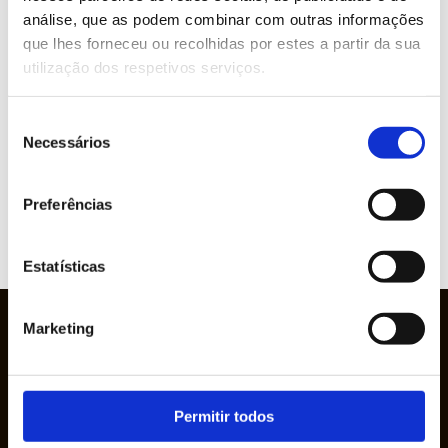
ABOUT THIS PRODUCT?
análise, que as podem combinar com outras informações
que lhes forneceu ou recolhidas por estes a partir da sua
utilização dos respetivos serviços.
Brands represented
Seleção
Necessários
de
consentimento
Preferências
VIEW
WEBSITE
Estatísticas
Marketing
Permitir todos