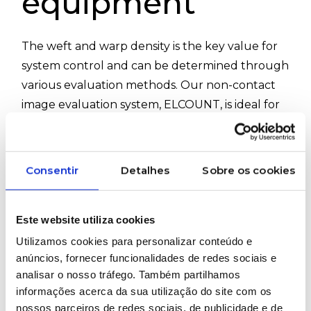
equipment
The weft and warp density is the key value for
system control and can be determined through
various evaluation methods. Our non-contact
image evaluation system, ELCOUNT, is ideal for
this purpose. To calculate the density, no
moving screen is required — making it
particularly suitable for laboratory use, while
Consentir
Detalhes
Sobre os cookies
delivering unmatched precision.
#ErhardtLeimer #InspectionSystems #Textile
Este website utiliza cookies
#Sanforizing #Elsmart #Elstraight #Eltens
Utilizamos cookies para personalizar conteúdo e
#Elmeta
anúncios, fornecer funcionalidades de redes sociais e
analisar o nosso tráfego. Também partilhamos
informações acerca da sua utilização do site com os
WOULD YOU LIKE MORE INFORMATION
nossos parceiros de redes sociais, de publicidade e de