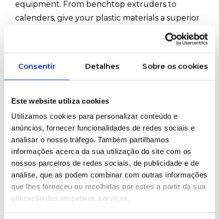
equipment. From benchtop extruders to
calenders, give your plastic materials a superior
level of quality.
#Collin #Laboratory #Extrusion #Compounders
#Mills #BlownFilm #FlatFilm #FilmStretchers
Consentir
Detalhes
Sobre os cookies
#Granulators #Multifilament #Calender
Este website utiliza cookies
WOULD YOU LIKE MORE INFORMATION
Utilizamos cookies para personalizar conteúdo e
ABOUT THIS PRODUCT?
anúncios, fornecer funcionalidades de redes sociais e
analisar o nosso tráfego. Também partilhamos
informações acerca da sua utilização do site com os
nossos parceiros de redes sociais, de publicidade e de
Brands represented
análise, que as podem combinar com outras informações
que lhes forneceu ou recolhidas por estes a partir da sua
utilização dos respetivos serviços.