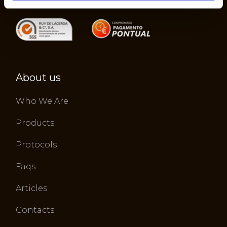
About us
Who We Are
Products
Protocols
Faqs
Articles
Contacts