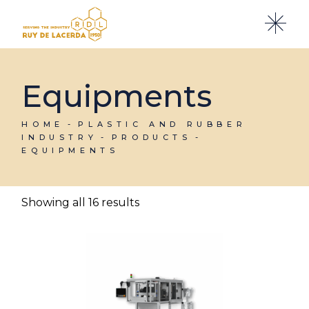
Skip
to
the
content
Equipments
HOME
PLASTIC AND RUBBER
INDUSTRY
PRODUCTS
EQUIPMENTS
Showing all 16 results