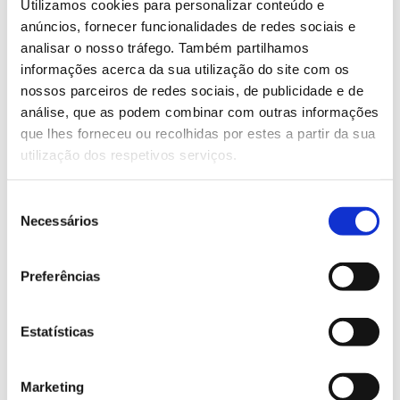
Blow molding machines for PET
Utilizamos cookies para personalizar conteúdo e
packaging
anúncios, fornecer funcionalidades de redes sociais e
analisar o nosso tráfego. Também partilhamos
informações acerca da sua utilização do site com os
nossos parceiros de redes sociais, de publicidade e de
análise, que as podem combinar com outras informações
que lhes forneceu ou recolhidas por estes a partir da sua
utilização dos respetivos serviços.
Seleção
Necessários
de
consentimento
LEARN MORE
Preferências
Blown film extruder
Estatísticas
Marketing