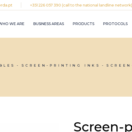
rda.pt
+351 226 057 390 (call to the national landline network
PLASTIC AND
RUBBER INDUST
WHO WE ARE
BUSINESS AREAS
PRODUCTS
PROTOCOLS
GRAPHIC INDUS
PULP, PAPER A
CARDBOARD
INDUSTRY
PLASTIC AND
INDUSTRIAL
RUBBER INDUSTRY
INSTALLATION 
MAINTENANCE
GRAPHIC INDUSTRY
BLES
SCREEN-PRINTING INKS
SCREEN
CIRCULAR
PULP, PAPER AND
ECONOMY
CARDBOARD
INDUSTRY
INDUSTRIAL
INSTALLATION AND
MAINTENANCE
CIRCULAR
ECONOMY
Screen-p