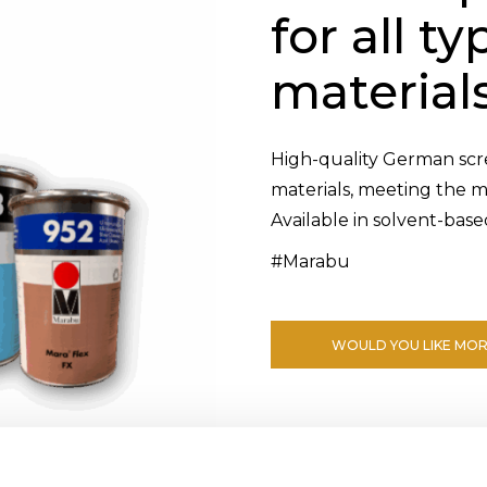
for all ty
material
High-quality German scree
materials, meeting the
Available in solvent-bas
#Marabu
WOULD YOU LIKE MOR