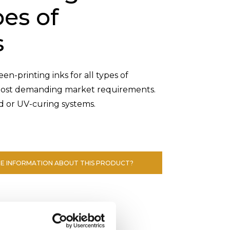
pes of
s
n-printing inks for all types of
 most demanding market requirements.
ed or UV-curing systems.
E INFORMATION ABOUT THIS PRODUCT?