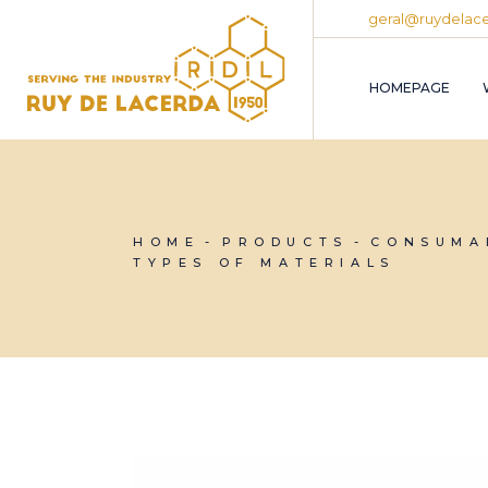
Skip
geral@ruydelace
to
the
content
HOMEPAGE
HOME
PRODUCTS
CONSUMA
TYPES OF MATERIALS