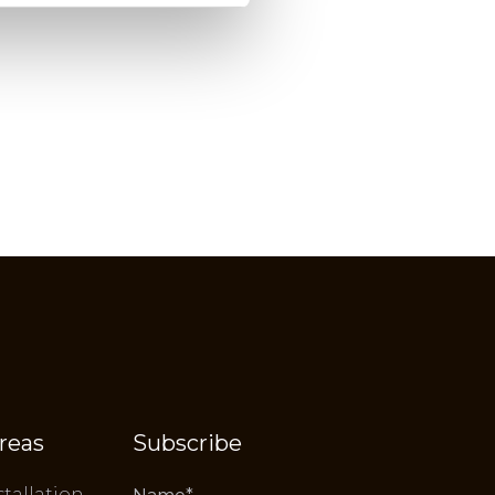
reas
Subscribe
stallation