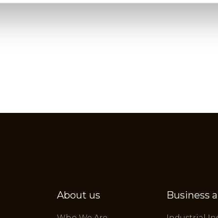
About us
Business a
Who We Are
Industrial In