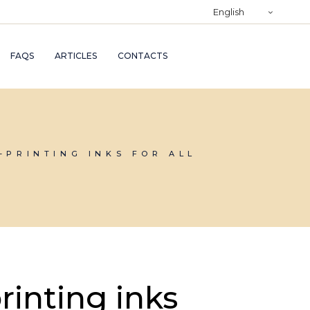
)
English
RY
FAQS
ARTICLES
CONTACTS
TRY
ND
AND
-PRINTING INKS FOR ALL
rinting inks