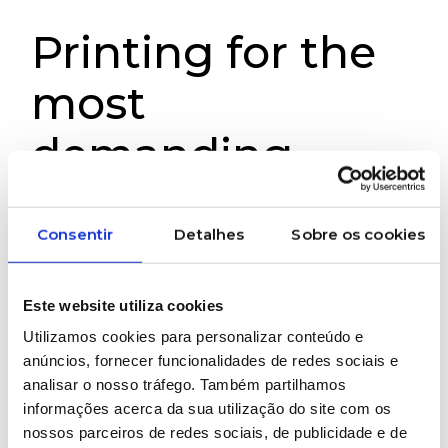
Printing for the
most
demanding
segments
Consentir
Detalhes
Sobre os cookies
High-quality screen-printing equipment for the
most demanding market industries and for
Este website utiliza cookies
large-format graphic printing.
Utilizamos cookies para personalizar conteúdo e
anúncios, fornecer funcionalidades de redes sociais e
#Thieme #ScreenPrinting
analisar o nosso tráfego. Também partilhamos
informações acerca da sua utilização do site com os
nossos parceiros de redes sociais, de publicidade e de
WOULD YOU LIKE MORE INFORMATION