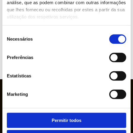
análise, que as podem combinar com outras informações
ABOUT THIS PRODUCT?
que lhes forneceu ou recolhidas por estes a partir da sua
utilização dos respetivos serviços.
Brands represented
Seleção
Necessários
de
consentimento
Preferências
VIEW
WEBSITE
Estatísticas
Marketing
Permitir todos