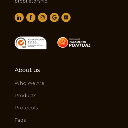
proprietorship.
About us
Who We Are
Products
Protocols
Faqs