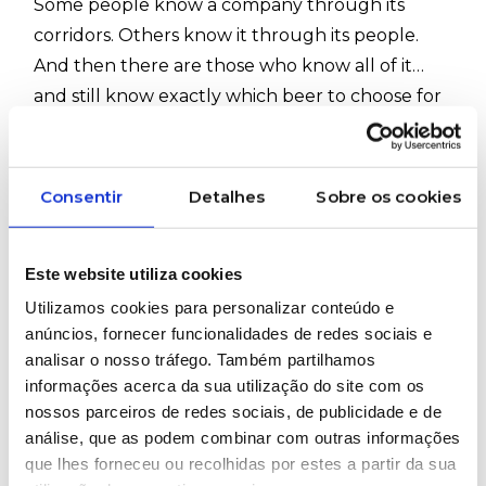
Some people know a company through its
corridors. Others know it through its people.
And then there are those who know all of it…
and still know exactly which beer to choose for
a good conversation
At Ruy de Lacerda, Carlos Silva is one of those
Consentir
Detalhes
Sobre os cookies
figures who has been part of the company’s
daily landscape for already “two handfuls” of
years
Este website utiliza cookies
A journey built on dedication, closeness, and a
Utilizamos cookies para personalizar conteúdo e
rare ability to balance professional rigor with
anúncios, fornecer funcionalidades de redes sociais e
enormous warmth in human relationships
analisar o nosso tráfego. Também partilhamos
informações acerca da sua utilização do site com os
Over the years, he has taken on different
nossos parceiros de redes sociais, de publicidade e de
challenges related to quality
, logistics
,
análise, que as podem combinar com outras informações
pricing
and customer support
que lhes forneceu ou recolhidas por estes a partir da sua
He knows the backstage of industrial operations