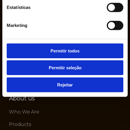
Estatísticas
The company Ruy de Lacerda & Cª., S.A. was
founded in 1950 by Mr. Ruy de Lacerda, in his
Marketing
own name, as a sole proprietorship.
Permitir todos
Permitir seleção
Rejeitar
About us
Who We Are
Products