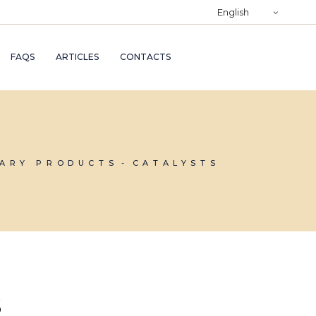
)
English
RY
FAQS
ARTICLES
CONTACTS
TRY
ND
AND
IARY PRODUCTS
CATALYSTS
s