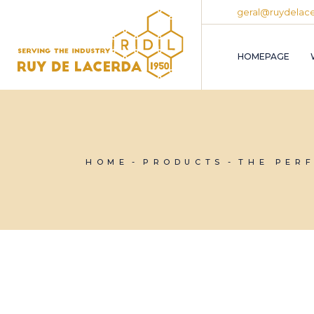
Skip
geral@ruydelace
to
the
content
HOMEPAGE
HOME
PRODUCTS
THE PER