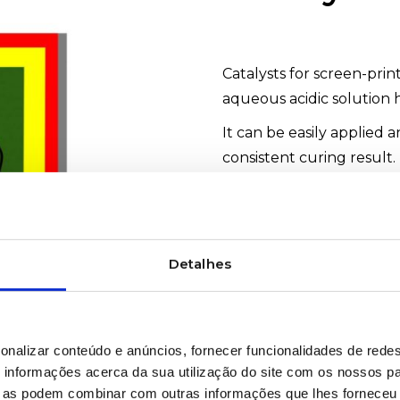
Catalysts for screen-prin
aqueous acidic solution 
It can be easily applied 
consistent curing result.
It is especially suitable 
increased chemical and m
greater screen durability
Detalhes
#Kiwo #Catalysts #Kiwos
WOULD YOU LIKE MOR
onalizar conteúdo e anúncios, fornecer funcionalidades de redes
informações acerca da sua utilização do site com os nossos pa
ue as podem combinar com outras informações que lhes forneceu 