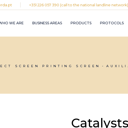
rda.pt
+351 226 057 390 (call to the national landline network
PLASTIC AND
RUBBER INDUST
WHO WE ARE
BUSINESS AREAS
PRODUCTS
PROTOCOLS
GRAPHIC INDUS
PULP, PAPER A
CARDBOARD
INDUSTRY
PLASTIC AND
INDUSTRIAL
RUBBER INDUSTRY
INSTALLATION 
MAINTENANCE
GRAPHIC INDUSTRY
FECT SCREEN PRINTING SCREEN
AUXIL
CIRCULAR
PULP, PAPER AND
ECONOMY
CARDBOARD
INDUSTRY
INDUSTRIAL
INSTALLATION AND
MAINTENANCE
CIRCULAR
ECONOMY
Catalyst