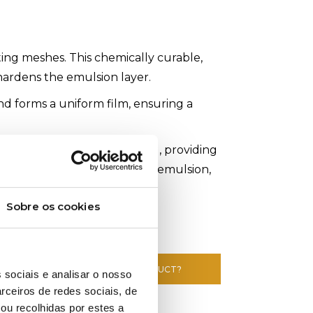
ting meshes. This chemically curable,
hardens the emulsion layer.
and forms a uniform film, ensuring a
for textile and ceramic printing, providing
echanical resistance of the emulsion,
, and extended print runs.
Sobre os cookies
et
E INFORMATION ABOUT THIS PRODUCT?
 sociais e analisar o nosso
rceiros de redes sociais, de
ou recolhidas por estes a