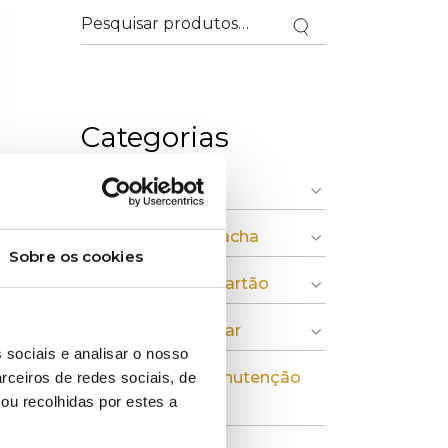
Categorias
» Indústria Gráfica
» Plásticos e Borracha
o
Sobre os cookies
de
» Pasta, Papel e Cartão
» Economia Circular
 sociais e analisar o nosso
» Instalação e Manutenção
rceiros de redes sociais, de
ou recolhidas por estes a
Industrial