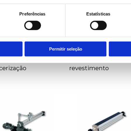
Preferências
Estatísticas
SABER MAIS
SABER MAIS
Permitir seleção
emas de inspeção
Sistemas de inspeçã
a equipamentos de
para equipamentos 
cerização
revestimento