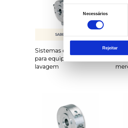
Seleção
Necessários
de
consentimento
SABER MAIS
Rejeitar
Sistemas de inspeção
Sist
para equipamentos de
par
lavagem
mer