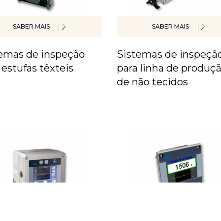
SABER MAIS
SABER MAIS
emas de inspeção
Sistemas de inspeçã
 estufas têxteis
para linha de produç
de não tecidos
SABER MAIS
SABER MAIS