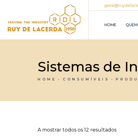
Skip
geral@ruydelace
to
the
content
HOME
QUEM
Sistemas de I
HOME
CONSUMÍVEIS
PROD
A mostrar todos os 12 resultados