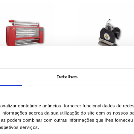
SABER MAIS
SABER MAIS
emas de inspeção
Sistemas de inspeçã
Detalhes
 “tenter”
para equipamentos 
laminação
onalizar conteúdo e anúncios, fornecer funcionalidades de redes
informações acerca da sua utilização do site com os nossos pa
ue as podem combinar com outras informações que lhes forneceu 
respetivos serviços.