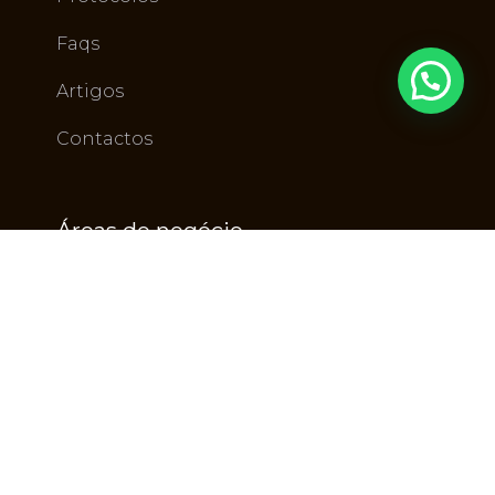
Faqs
Artigos
Contactos
Áreas de negócio
Industria Gráfica
Indústria da Pasta, Papel e Cartão
Instalação e Manutenção Industrial
Economia Circular