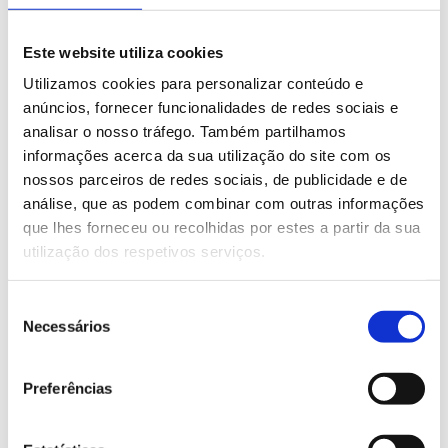
Racletes e contra racletes em aço Inox
Este website utiliza cookies
Utilizamos cookies para personalizar conteúdo e
anúncios, fornecer funcionalidades de redes sociais e
analisar o nosso tráfego. Também partilhamos
Pesquisar
informações acerca da sua utilização do site com os
nossos parceiros de redes sociais, de publicidade e de
análise, que as podem combinar com outras informações
que lhes forneceu ou recolhidas por estes a partir da sua
utilização dos respetivos serviços.
Seleção
Categorias
Necessários
de
consentimento
» Indústria Gráfica
Preferências
» Plásticos e Borracha