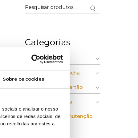
Categorias
» Indústria Gráfica
» Plásticos e Borracha
Sobre os cookies
» Pasta, Papel e Cartão
» Economia Circular
 sociais e analisar o nosso
» Instalação e Manutenção
rceiros de redes sociais, de
ou recolhidas por estes a
Industrial