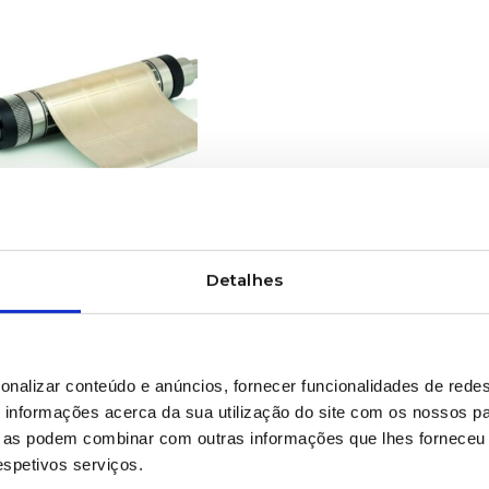
SABER MAIS
s anilox para
Detalhes
stria da Pasta, Papel
rtão
onalizar conteúdo e anúncios, fornecer funcionalidades de redes
informações acerca da sua utilização do site com os nossos pa
ue as podem combinar com outras informações que lhes forneceu 
respetivos serviços.