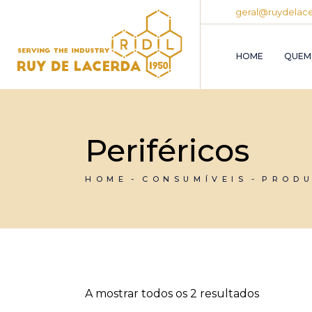
Skip
geral@ruydelace
to
the
content
HOME
QUEM
Periféricos
HOME
CONSUMÍVEIS
PROD
A mostrar todos os 2 resultados