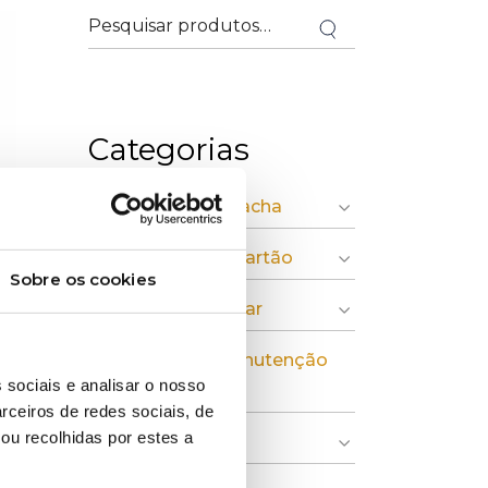
Categorias
» Plásticos e Borracha
» Pasta, Papel e Cartão
Sobre os cookies
» Economia Circular
» Instalação e Manutenção
 sociais e analisar o nosso
Industrial
rceiros de redes sociais, de
ou recolhidas por estes a
» Indústria Gráfica