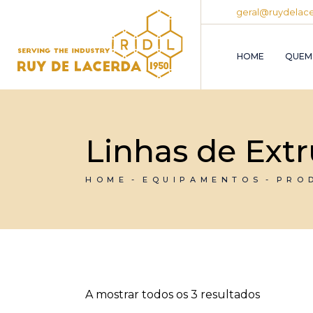
Skip
geral@ruydelace
to
the
content
HOME
QUEM
Linhas de Ext
HOME
EQUIPAMENTOS
PRO
A mostrar todos os 3 resultados