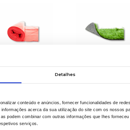
SABER MAIS
SABER MAIS
ra plana de chapa
Monofilamentos &
Detalhes
Multifilamentos
onalizar conteúdo e anúncios, fornecer funcionalidades de redes
informações acerca da sua utilização do site com os nossos pa
ue as podem combinar com outras informações que lhes forneceu 
respetivos serviços.