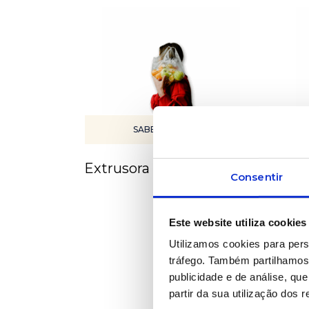
SABER MAIS
Extrusora de balão
Fiei
Consentir
Este website utiliza cookies
Utilizamos cookies para pers
tráfego. Também partilhamos 
publicidade e de análise, q
partir da sua utilização dos 