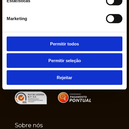
Estatísticas
Marketing
A Empresa Ruy de Lacerda & Cª., S.A. foi
fundada em 1950 pelo Sr. Ruy de Lacerda,
Permitir todos
em seu nome, como uma empresa
individual.
Permitir seleção
Rejeitar
Sobre nós