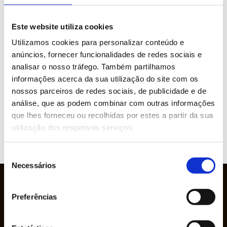
» Indústria Gráfica
Este website utiliza cookies
Utilizamos cookies para personalizar conteúdo e
» Plásticos e Borracha
anúncios, fornecer funcionalidades de redes sociais e
analisar o nosso tráfego. Também partilhamos
» Pasta, Papel e Cartão
informações acerca da sua utilização do site com os
nossos parceiros de redes sociais, de publicidade e de
» Economia Circular
análise, que as podem combinar com outras informações
que lhes forneceu ou recolhidas por estes a partir da sua
» Instalação e Manutenção Industrial
utilização dos respetivos serviços.
Seleção
Necessários
de
consentimento
Preferências