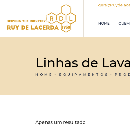
Skip
geral@ruydelace
to
the
content
HOME
QUEM
Linhas de La
HOME
EQUIPAMENTOS
PRO
Apenas um resultado