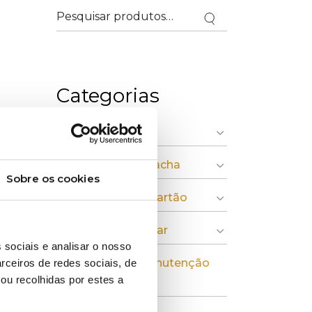
Categorias
» Indústria Gráfica
» Plásticos e Borracha
Sobre os cookies
» Pasta, Papel e Cartão
» Economia Circular
 sociais e analisar o nosso
» Instalação e Manutenção
rceiros de redes sociais, de
ou recolhidas por estes a
Industrial