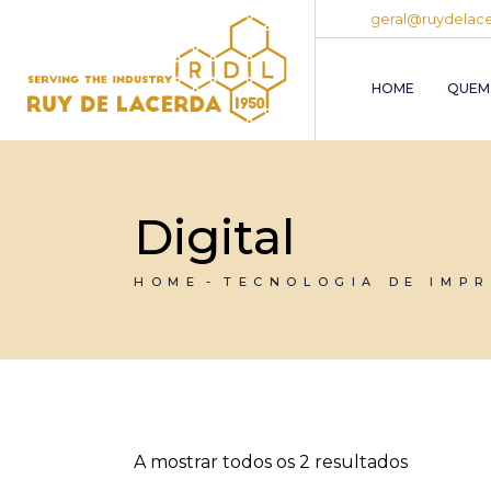
Skip
geral@ruydelace
to
the
content
HOME
QUEM
Digital
HOME
TECNOLOGIA DE IMP
A mostrar todos os 2 resultados