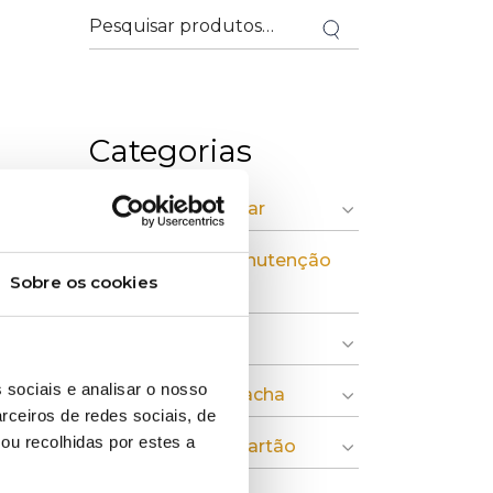
Categorias
» Economia Circular
» Instalação e Manutenção
Sobre os cookies
Industrial
» Indústria Gráfica
 sociais e analisar o nosso
» Plásticos e Borracha
rceiros de redes sociais, de
ou recolhidas por estes a
» Pasta, Papel e Cartão