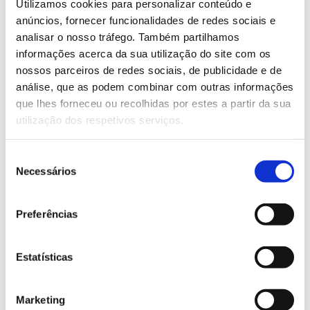
Stainless steel squeegees and
Utilizamos cookies para personalizar conteúdo e
counter-squeegees
anúncios, fornecer funcionalidades de redes sociais e
analisar o nosso tráfego. Também partilhamos
informações acerca da sua utilização do site com os
nossos parceiros de redes sociais, de publicidade e de
análise, que as podem combinar com outras informações
que lhes forneceu ou recolhidas por estes a partir da sua
Search
utilização dos respetivos serviços.
Seleção
Necessários
de
consentimento
Preferências
Categories
Estatísticas
» Pulp, Paper and Cardboard Industry
Marketing
» Industrial Installation and Maintenance