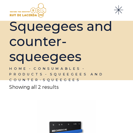
Skip
to
the
content
Squeegees and
counter-
squeegees
HOME
CONSUMABLES
PRODUCTS
SQUEEGEES AND
COUNTER-SQUEEGEES
Showing all 2 results