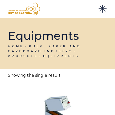
Skip
to
the
content
Equipments
HOME
PULP, PAPER AND
CARDBOARD INDUSTRY
PRODUCTS
EQUIPMENTS
Showing the single result