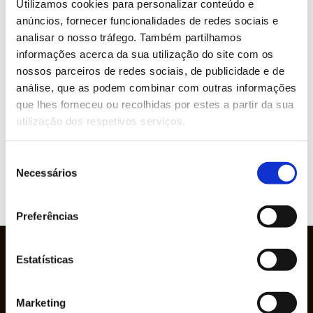
Utilizamos cookies para personalizar conteúdo e
anúncios, fornecer funcionalidades de redes sociais e
» Industrial Installation and Maintenance
analisar o nosso tráfego. Também partilhamos
informações acerca da sua utilização do site com os
» Circular Economy
nossos parceiros de redes sociais, de publicidade e de
análise, que as podem combinar com outras informações
» Graphic Industry
que lhes forneceu ou recolhidas por estes a partir da sua
utilização dos respetivos serviços.
» Plastic and Rubber Industry
Seleção
» Pulp, Paper and Cardboard Industry
Necessários
de
consentimento
Preferências
Estatísticas
Marketing