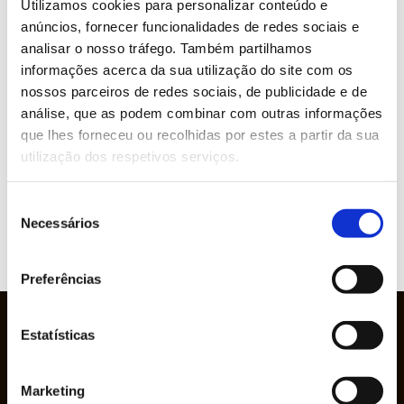
Utilizamos cookies para personalizar conteúdo e
anúncios, fornecer funcionalidades de redes sociais e
» Industrial Installation and Maintenance
analisar o nosso tráfego. Também partilhamos
informações acerca da sua utilização do site com os
» Circular Economy
nossos parceiros de redes sociais, de publicidade e de
análise, que as podem combinar com outras informações
» Graphic Industry
que lhes forneceu ou recolhidas por estes a partir da sua
utilização dos respetivos serviços.
» Plastic and Rubber Industry
Seleção
» Pulp, Paper and Cardboard Industry
Necessários
de
consentimento
Preferências
Estatísticas
Marketing