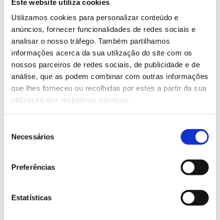
Automotive graphic thermoforming
Este website utiliza cookies
Utilizamos cookies para personalizar conteúdo e
anúncios, fornecer funcionalidades de redes sociais e
analisar o nosso tráfego. Também partilhamos
informações acerca da sua utilização do site com os
nossos parceiros de redes sociais, de publicidade e de
análise, que as podem combinar com outras informações
que lhes forneceu ou recolhidas por estes a partir da sua
utilização dos respetivos serviços.
Seleção
LEARN MORE
Necessários
de
consentimento
Blow molding machines for PET
Preferências
packaging
Estatísticas