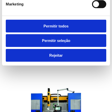
Marketing
Permitir todos
Permitir seleção
LEARN MORE
Rejeitar
Blown film extruder