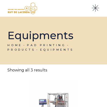
Skip
to
the
content
Equipments
HOME
PAD PRINTING
PRODUCTS
EQUIPMENTS
Showing all 3 results