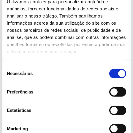
Easy Series – Ideal for small and
Utilizamos cookies para personalizar conteúdo e
medium productions.
anúncios, fornecer funcionalidades de redes sociais e
analisar o nosso tráfego. Também partilhamos
informações acerca da sua utilização do site com os
nossos parceiros de redes sociais, de publicidade e de
análise, que as podem combinar com outras informações
que lhes forneceu ou recolhidas por estes a partir da sua
utilização dos respetivos serviços.
Seleção
Necessários
de
consentimento
LEARN MORE
Preferências
K Series. Versatile equipment
Estatísticas
Marketing