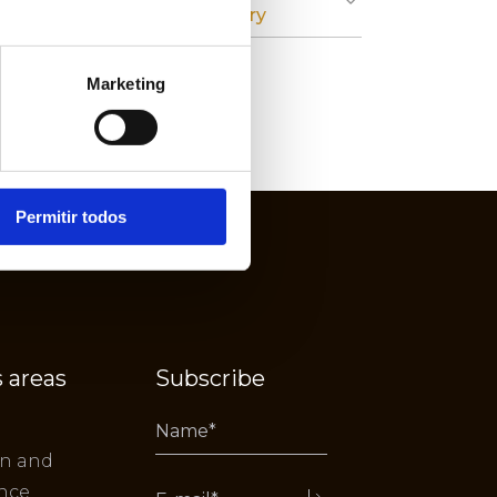
Cardboard Industry
Marketing
Permitir todos
 areas
Subscribe
on and
nce