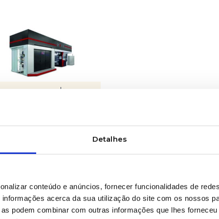
LEARN MORE
-quality flexographic
ting
Detalhes
onalizar conteúdo e anúncios, fornecer funcionalidades de redes
informações acerca da sua utilização do site com os nossos pa
ue as podem combinar com outras informações que lhes forneceu 