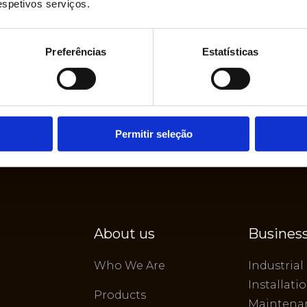
respetivos serviços.
Preferências
Estatísticas
Permitir seleção
About us
Business
Who We Are
Industrial
Installati
Products
Maintena