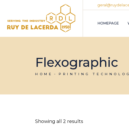
Skip
geral@ruydelace
to
the
content
HOMEPAGE
Flexographic
HOME
PRINTING TECHNOLO
Showing all 2 results