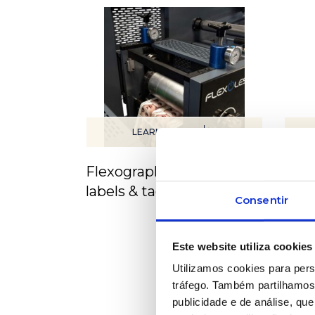
LEARN MORE
Flexographic printing for
High
labels & tags
prin
Consentir
Este website utiliza cookies
Utilizamos cookies para pers
tráfego. Também partilhamos 
publicidade e de análise, q