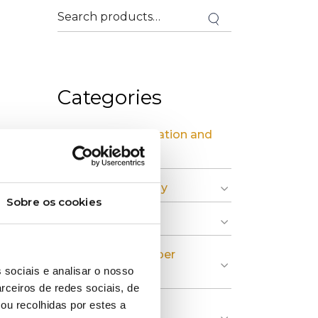
Categories
» Industrial Installation and
Maintenance
» Circular Economy
Sobre os cookies
» Graphic Industry
» Plastic and Rubber
 sociais e analisar o nosso
Industry
rceiros de redes sociais, de
ou recolhidas por estes a
» Pulp, Paper and