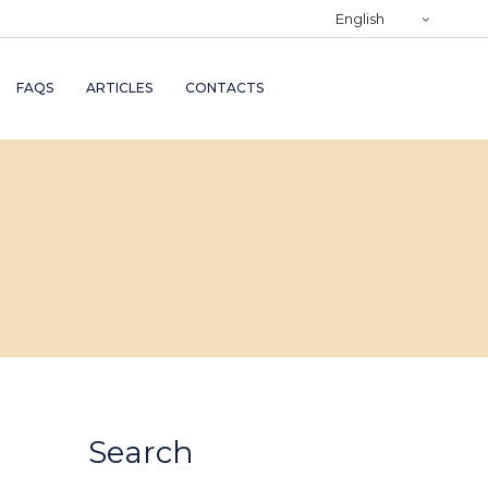
)
English
RY
FAQS
ARTICLES
CONTACTS
TRY
ND
AND
Search