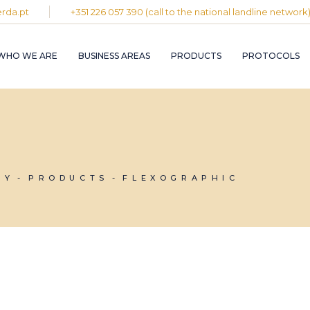
rda.pt
+351 226 057 390 (call to the national landline network
PLASTIC AND
RUBBER INDUST
WHO WE ARE
BUSINESS AREAS
PRODUCTS
PROTOCOLS
GRAPHIC INDUS
PULP, PAPER A
CARDBOARD
INDUSTRY
PLASTIC AND
INDUSTRIAL
RUBBER INDUSTRY
INSTALLATION 
MAINTENANCE
GRAPHIC INDUSTRY
CIRCULAR
PULP, PAPER AND
GY
PRODUCTS
FLEXOGRAPHIC
ECONOMY
CARDBOARD
INDUSTRY
INDUSTRIAL
INSTALLATION AND
MAINTENANCE
CIRCULAR
ECONOMY