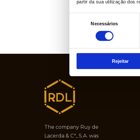
partir da sua utilização dos 
Seleção
Necessários
de
consentimento
Rejeitar
The company Ruy de
Lacerda & Cª., S.A. was