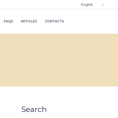
)
English
RY
FAQS
ARTICLES
CONTACTS
TRY
ND
AND
Search