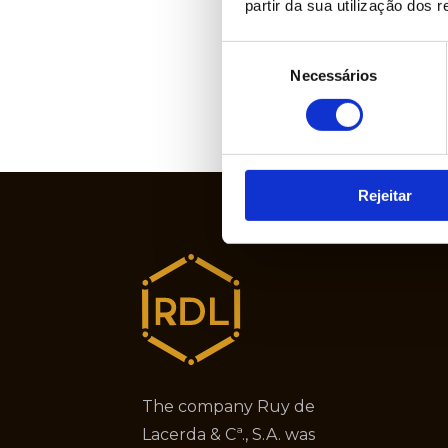
partir da sua utilização dos 
Seleção
Necessários
de
consentimento
Rejeitar
The company Ruy de
Lacerda & Cª., S.A. was