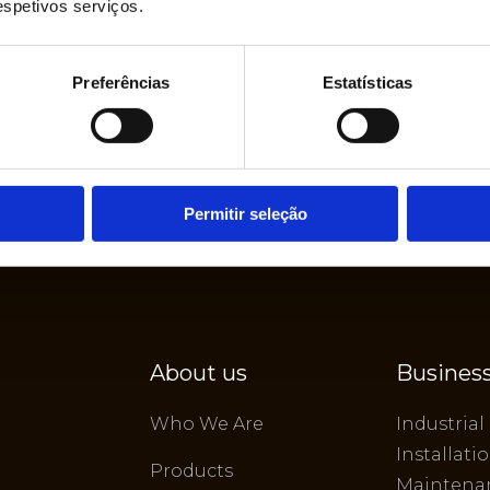
respetivos serviços.
Preferências
Estatísticas
Permitir seleção
About us
Business
Who We Are
Industrial
Installati
Products
Maintena