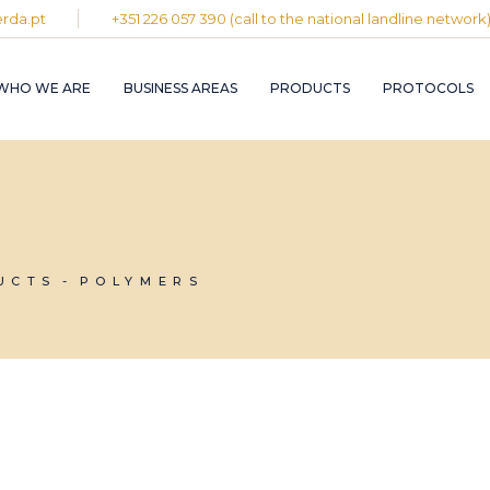
rda.pt
+351 226 057 390 (call to the national landline network
PLASTIC AND
RUBBER INDUST
WHO WE ARE
BUSINESS AREAS
PRODUCTS
PROTOCOLS
GRAPHIC INDUS
PULP, PAPER A
CARDBOARD
INDUSTRY
PLASTIC AND
INDUSTRIAL
RUBBER INDUSTRY
INSTALLATION 
MAINTENANCE
GRAPHIC INDUSTRY
CIRCULAR
PULP, PAPER AND
UCTS
POLYMERS
ECONOMY
CARDBOARD
INDUSTRY
INDUSTRIAL
INSTALLATION AND
MAINTENANCE
CIRCULAR
ECONOMY