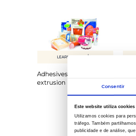
LEARN MORE
Adhesives for co-
Rub
extrusion
Consentir
Este website utiliza cookies
Utilizamos cookies para pers
tráfego. Também partilhamos 
publicidade e de análise, q