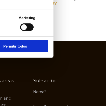
Cardboard Industry
Marketing
Permitir todos
 areas
Subscribe
on and
nce