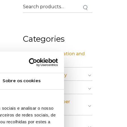
Categories
» Industrial Installation and
Maintenance
» Circular Economy
Sobre os cookies
» Graphic Industry
» Plastic and Rubber
 sociais e analisar o nosso
Industry
rceiros de redes sociais, de
ou recolhidas por estes a
» Pulp, Paper and