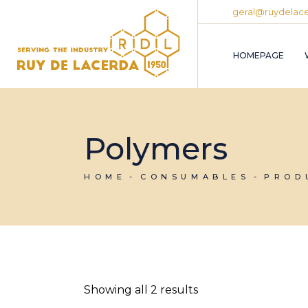
Skip
geral@ruydelace
to
the
content
HOMEPAGE
Polymers
HOME
CONSUMABLES
PROD
Showing all 2 results