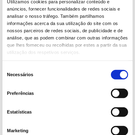
Flexo inks for labels
Utilizamos cookies para personalizar conteúdo e
anúncios, fornecer funcionalidades de redes sociais e
analisar o nosso tráfego. Também partilhamos
informações acerca da sua utilização do site com os
nossos parceiros de redes sociais, de publicidade e de
análise, que as podem combinar com outras informações
Search
que lhes forneceu ou recolhidas por estes a partir da sua
utilização dos respetivos serviços.
Seleção
Necessários
de
consentimento
Preferências
Categories
» Industrial Installation and Maintenance
Estatísticas
» Circular Economy
Marketing