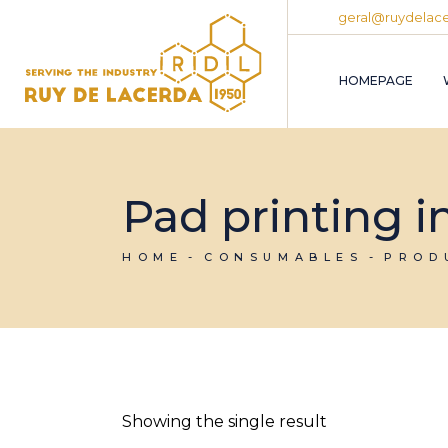
Skip
geral@ruydelace
to
the
content
HOMEPAGE
Pad printing i
HOME
CONSUMABLES
PROD
Showing the single result