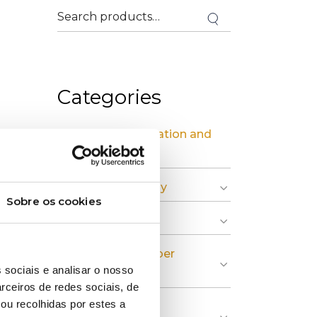
Categories
» Industrial Installation and
Maintenance
» Circular Economy
Sobre os cookies
» Graphic Industry
» Plastic and Rubber
 sociais e analisar o nosso
Industry
rceiros de redes sociais, de
ou recolhidas por estes a
» Pulp, Paper and