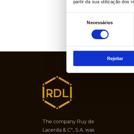
partir da sua utilização dos 
Seleção
Necessários
de
consentimento
Rejeitar
The company Ruy de
Lacerda & Cª., S.A. was