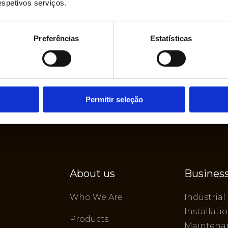
respetivos serviços.
Preferências
Estatísticas
Permitir seleção
About us
Business
Who We Are
Industrial
Installati
Products
Maintena