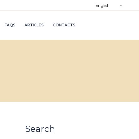
)
English
RY
FAQS
ARTICLES
CONTACTS
TRY
ND
AND
Search