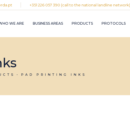
rda.pt
+351 226 057 390 (call to the national landline network
PLASTIC AND
RUBBER INDUST
WHO WE ARE
BUSINESS AREAS
PRODUCTS
PROTOCOLS
GRAPHIC INDUS
PULP, PAPER A
CARDBOARD
INDUSTRY
PLASTIC AND
INDUSTRIAL
RUBBER INDUSTRY
nks
INSTALLATION 
MAINTENANCE
GRAPHIC INDUSTRY
CIRCULAR
PULP, PAPER AND
UCTS
PAD PRINTING INKS
ECONOMY
CARDBOARD
INDUSTRY
INDUSTRIAL
INSTALLATION AND
MAINTENANCE
CIRCULAR
ECONOMY