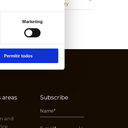
Cardboard Industry
Marketing
Permitir todos
 areas
Subscribe
on and
nce