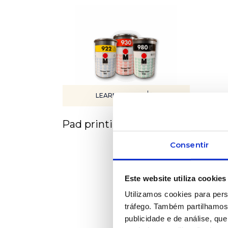
LEARN MORE
Pad printing inks
Consentir
Este website utiliza cookies
Utilizamos cookies para pers
tráfego. Também partilhamos 
publicidade e de análise, q