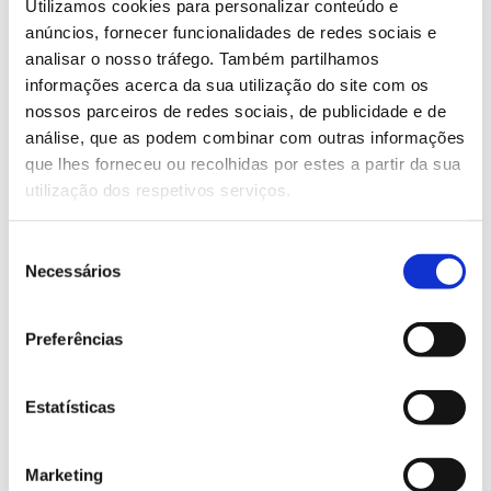
Utilizamos cookies para personalizar conteúdo e
Inspection systems for label printing
anúncios, fornecer funcionalidades de redes sociais e
analisar o nosso tráfego. Também partilhamos
machines
informações acerca da sua utilização do site com os
nossos parceiros de redes sociais, de publicidade e de
análise, que as podem combinar com outras informações
que lhes forneceu ou recolhidas por estes a partir da sua
utilização dos respetivos serviços.
Seleção
Necessários
de
consentimento
Preferências
LEARN MORE
Estatísticas
Inspection systems for OFFSET
printing machines
Marketing