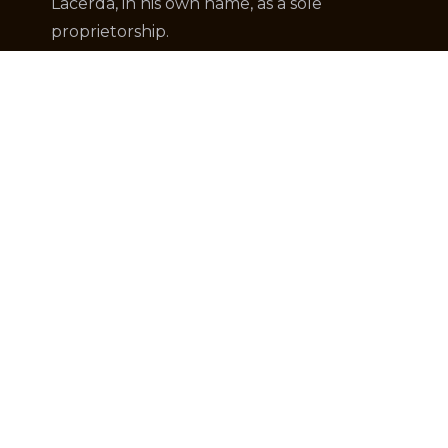
Lacerda, in his own name, as a sole
proprietorship.
About us
Who We Are
Products
Protocols